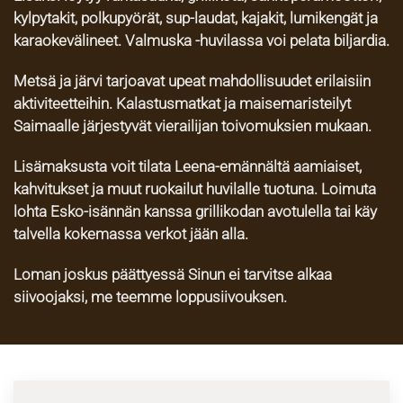
kylpytakit, polkupyörät, sup-laudat, kajakit, lumikengät ja
karaokevälineet.
Valmuska -huvilassa voi pelata biljardia.
Metsä ja järvi tarjoavat upeat mahdollisuudet erilaisiin
aktiviteetteihin. Kalastusmatkat ja maisemaristeilyt
Saimaalle järjestyvät vierailijan toivomuksien mukaan.
Lisämaksusta voit tilata Leena-emännältä aamiaiset,
kahvitukset ja muut ruokailut huvilalle tuotuna. Loimuta
lohta Esko-isännän kanssa grillikodan avotulella tai käy
talvella kokemassa verkot jään alla.
Loman joskus päättyessä Sinun ei tarvitse alkaa
siivoojaksi, me teemme loppusiivouksen.