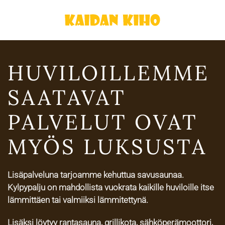
Skip
to
main
HUVILOIL­LEMME
content
SAATAVAT
PALVELUT OVAT
MYÖS LUKSUSTA
Lisäpalveluna tarjoamme kehuttua savusaunaa.
Kylpypalju on mahdollista vuokrata kaikille huviloille itse
lämmittäen tai valmiiksi lämmitettynä.
Lisäksi löytyy rantasauna, grillikota, sähköperämoottori,